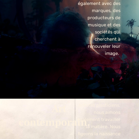
également avec des
marques, des
producteurs de
musique et des
sociétés qui
cherchent à
renouveler leur
image.
Art
Artistes plasticiens,
nous aimons
contemporain.
également travailler
la matière. Nous
figeons la naissance