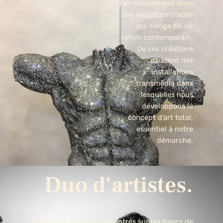
d’un mouvement dans
une sculpture d’acier
qui s’érige tel un
totem contemporain.
De ces créations
naissent des
installations
transmédia dans
lesquelles nous
développons le
concept d’art total,
essentiel à notre
démarche.
Duo d'artistes.
Nous nous sommes rencontrés sur les bancs de