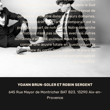
la faculté d’art à Aix-en-Provence dans le Sud
de la France. Depuis, nous n’avons cessé de
collaborer ensemble dans plusieurs domaines.
Notre intérêt pour l’art contemporain est le
point de départ de notre duo. Notre démarche
artistique n’est pas sans lien avec nos autres
domaines d’activité, puisque nous l’envisageons
comme une œuvre totale en questionnant la
place du corps dans l’espace, la place du
design dans l’art, la création de personnages et
de monstres.
YOANN BRUN-SOLER ET ROBIN SERGENT
645 Rue Mayor de Montricher BAT B23, 13290 Aix-en-
Provence